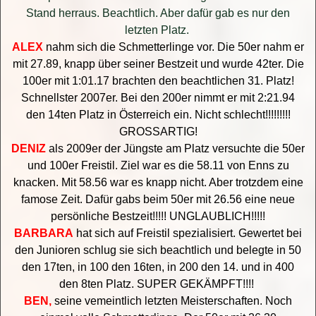
Stand herraus. Beachtlich. Aber dafür gab es nur den
letzten Platz.
ALEX
nahm sich die Schmetterlinge vor. Die 50er nahm er
mit 27.89, knapp über seiner Bestzeit und wurde 42ter. Die
100er mit 1:01.17 brachten den beachtlichen 31. Platz!
Schnellster 2007er. Bei den 200er nimmt er mit 2:21.94
den 14ten Platz in Österreich ein. Nicht schlecht!!!!!!!!!
GROSSARTIG!
DENIZ
als 2009er der Jüngste am Platz versuchte die 50er
und 100er Freistil. Ziel war es die 58.11 von Enns zu
knacken. Mit 58.56 war es knapp nicht. Aber trotzdem eine
famose Zeit. Dafür gabs beim 50er mit 26.56 eine neue
persönliche Bestzeit!!!!! UNGLAUBLICH!!!!!
BARBARA
hat sich auf Freistil spezialisiert. Gewertet bei
den Junioren schlug sie sich beachtlich und belegte in 50
den 17ten, in 100 den 16ten, in 200 den 14. und in 400
den 8ten Platz. SUPER GEKÄMPFT!!!!
BEN,
seine vemeintlich letzten Meisterschaften. Noch