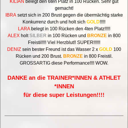
KILIAN
belegt den 6ten Platz in 100 Rücken. Sehr gut
gemacht!
IBRA
setzt sich in 200 Brust gegen die übermächtig starke
Konkurrenz durch und holt sich
GOLD
!!!!!
LARA
belegt in 100 Rücken den 4ten Platz!!!!!
ALEX
holt
SILBER
in 100 Rücken und
BRONZE
in 800
Freistil!!!! Viel Herzblut!! SUPER!!!!!!
DENIZ
sein bester Freund ist das Wasser 2 x
GOLD
100
Rücken und 200 Brust.
BRONZE
in 800 Freistil.
GROSSARTIG diese Performance!!!! WOW.
DANKE an die TRAINER*INNEN & ATHLET
*INNEN
für diese super Leistungen!!!!