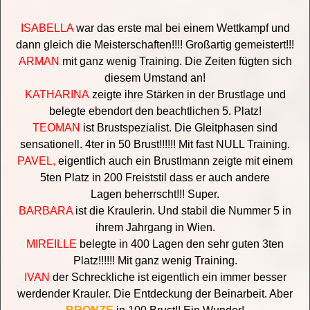
ISABELLA
war das erste mal bei einem Wettkampf und
dann gleich die Meisterschaften!!!! Großartig gemeistert!!!
ARMAN
mit ganz wenig Training. Die Zeiten fügten sich
diesem Umstand an!
KATHARINA
zeigte ihre Stärken in der Brustlage und
belegte ebendort den beachtlichen 5. Platz!
TEOMAN
ist Brustspezialist. Die Gleitphasen sind
sensationell. 4ter in 50 Brust!!!!!! Mit fast NULL Training.
PAVEL,
eigentlich auch ein Brustlmann zeigte mit einem
5ten Platz in 200 Freiststil dass er auch andere
Lagen beherrscht!!! Super.
BARBARA
ist die Kraulerin. Und stabil die Nummer 5 in
ihrem Jahrgang in Wien.
MIREILLE
belegte in 400 Lagen den sehr guten 3ten
Platz!!!!!! Mit ganz wenig Training.
IVAN
der Schreckliche ist eigentlich ein immer besser
werdender Krauler. Die Entdeckung der Beinarbeit. Aber