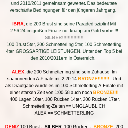
und 2010/2011 gemeinsam gewertet. Das bedeutete
verschärfte Bedingungen für den jüngeren Jahrgang.
IBRA
,
die 200 Brust sind seine Paradedisziplin! Mit
2:56.24 im großen Finale nur knapp am Gold vorbei!!!
SILBER!!!!!!!!!!!!!!!
100 Brust 5ter, 200 Schmetterling 5ter, 100 Schmetterling
4ter. GROSSARTIGE LEISTUNGEN. Unter den Top 5 bei
den 2010/2011ern in Österreich.
ALEX,
die 200 Schmetterling sind sein Zuhause. Im
spannnenden A-Finale mit 2:20.14
BRONZE!!!!!!!!
. Und
als Draufgabe wurde es im 100 Schmetterling A-Finale mit
einer starken Zeit von 1:00.58 auch noch
BRONZE!!!!
400 Lagen 10ter, 100 Rücken 14ter, 200 Rücken 17ter.
Schmetterling-Zeiten == UNGLAUBLICH
ALEX == SCHMETTERLING
DENIZ
100 Brust -
SILBER
, 100 Rücken -
BRONZE
, 200