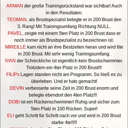
ARMAN
der große Trainingsrückstand war sichtbar! Auch
in den Resultaten.
TEOMAN,
als Brustspezialist belegte er in 200 Brust den
3. Rang! Mit Trainingsumfang Richtung NULL.
PAVEL,
zeigte mit einem 5ten Platz in 200 Brust dass er
noch immer als Brustspezialist zu bezeichnen ist.
MIREILLE
kam nicht an ihre Bestzeiten heran und wird 6te
in 200 Brust. Mit sehr wenig Trainingsumfang.
IVAN
der Schreckliche ist eigentlich kein Brustschwimmer.
Trotzdem ein 4ter Platz in 200 Brust!!!
FILIPs
Lagen standen nicht am Programm. So hieß es zu
überleben. Und er hats gemacht!
DEVIN
verbesserte seine Zeit in 200 Brust enorm und
belegte ebendort den 4ten Platz!!!
DOBI
ist ein Rückenschwimmer! Ruhig und sicher zum
5ten Platz in 100 Rücken. Super!
ELI
geht Schritt für Schritt nach vor und wird in 200 Brust
starke 4te!!!!!