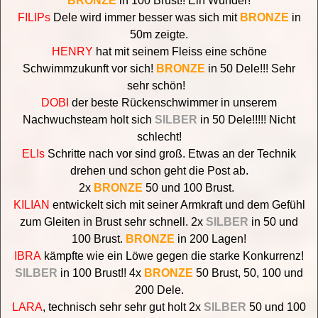
BRONZE
in 100 Brust!!
Ein Wunder!
FILIPs
Dele wird immer besser was sich mit
BRONZE
in
50m zeigte.
HENRY
hat mit seinem Fleiss eine schöne
Schwimmzukunft vor sich!
BRONZE
in 50 Dele!!! Sehr
sehr schön!
DOBI
der beste Rückenschwimmer in unserem
Nachwuchsteam holt sich
SILBER
in 50 Dele!!!!! Nicht
schlecht!
ELIs
Schritte nach vor sind groß. Etwas an der Technik
drehen und schon geht die Post ab.
2x
BRONZE
50 und 100 Brust.
KILIAN
entwickelt sich mit seiner Armkraft und dem Gefühl
zum Gleiten in Brust sehr schnell. 2x
SILBER
in 50 und
100 Brust.
BRONZE
in 200 Lagen!
IBRA
kämpfte wie ein Löwe gegen die starke Konkurrenz!
SILBER
in 100 Brust!! 4x
BRONZE
50 Brust, 50, 100 und
200 Dele.
LARA
, technisch sehr sehr gut
holt 2x
SILBER
50 und 100