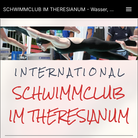
SCHWIMMCLUB IM THERESIANUM - Wasser, Bewegung, Aufmerksamkeit, Zielorientierung, Lächeln, Erfolg!
I N T E R N A T I O N A L
SCHWIMMCLUB
IM THERESIANUM