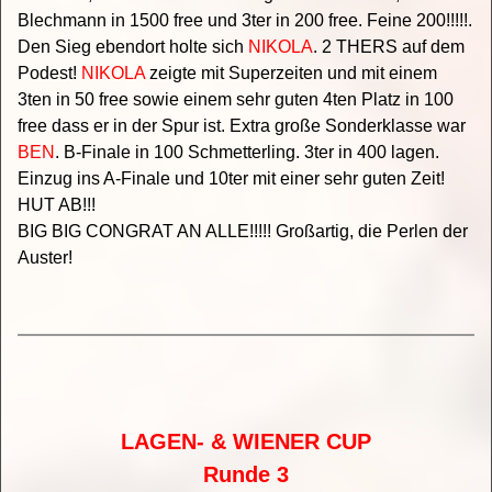
Blechmann in 1500 free und 3ter in 200 free. Feine 200!!!!!.
Den Sieg ebendort holte sich
NIKOLA
. 2 THERS auf dem
Podest!
NIKOLA
zeigte mit Superzeiten und mit einem
3ten in 50 free sowie einem sehr guten 4ten Platz in 100
free dass er in der Spur ist. Extra große Sonderklasse war
BEN
. B-Finale in 100 Schmetterling. 3ter in 400 lagen.
Einzug ins A-Finale und 10ter mit einer sehr guten Zeit!
HUT AB!!!
BIG BIG CONGRAT AN ALLE!!!!! Großartig, die Perlen der
Auster!
LAGEN- & WIENER CUP
Runde 3