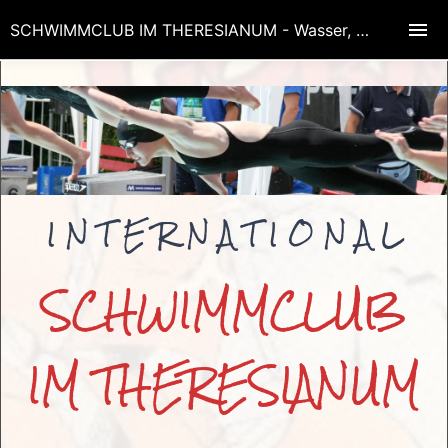
SCHWIMMCLUB IM THERESIANUM - Wasser, Bewegung, Aufmerksamkeit, Zielorientierung, Lächeln, Erfolg!
I N T E R N A T I O N A L
SCHWIMMCLUB
IM THERESIANUM