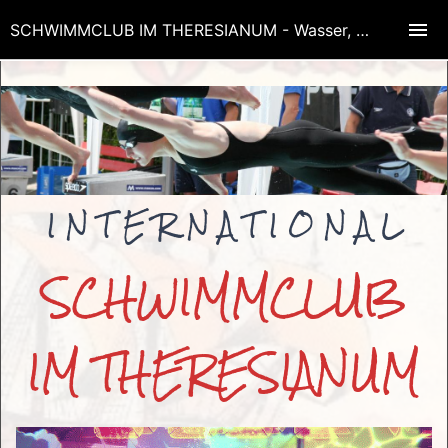
SCHWIMMCLUB IM THERESIANUM - Wasser, Bewegung, Aufmerksamkeit, Zielorientierung, Lächeln, Erfolg!
I N T E R N A T I O N A L
SCHWIMMCLUB
IM THERESIANUM